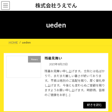
コ
ナ
株式会社うえでん
ン
ビ
テ
ゲ
ン
ー
ツ
シ
ueden
へ
ョ
ス
ン
キ
に
ッ
移
HOME
ueden
プ
動
残暑見舞い
News
2025年8月25日
残暑お見舞い申し上げます。 立秋とは名ばか
りで、まだまだ厳しい暑さが続いておりま
す。 平素は格別のご高配を賜り、厚く御礼申
し上げます。 今後とも変わらぬご愛顧を賜り
ますようお願い申し上げます。 時節柄、皆様
のご健康をお祈 […]
続きを読む